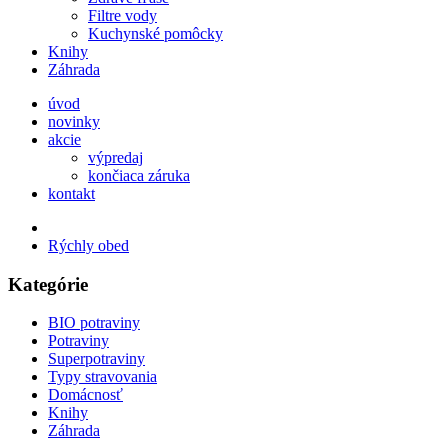
Filtre vody
Kuchynské pomôcky
Knihy
Záhrada
úvod
novinky
akcie
výpredaj
končiaca záruka
kontakt
Rýchly obed
Kategórie
BIO potraviny
Potraviny
Superpotraviny
Typy stravovania
Domácnosť
Knihy
Záhrada