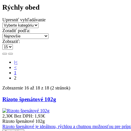
Rýchly obed
Upresniť vyhľadávanie
Zoradiť podľa:
Zobraziť:
|<
<
1
2
Zobrazenie 16 až 18 z 18 (2 stránok)
Rizoto špenátové 102g
2,30€
Bez DPH: 1,93€
Rizoto špenátové 102g
Rizoto špenátové je ideálnou, rýchlou a chutnou možnosťou pre prí