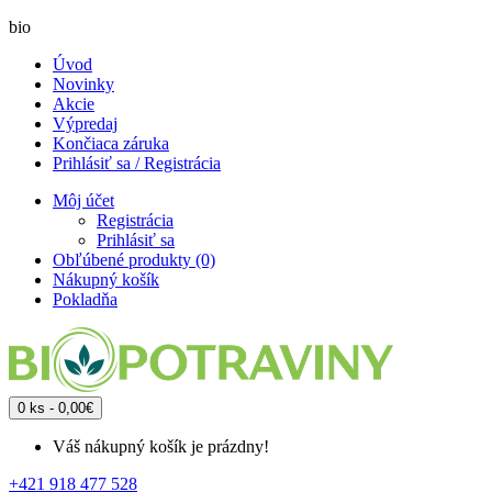
bio
Úvod
Novinky
Akcie
Výpredaj
Končiaca záruka
Prihlásiť sa / Registrácia
Môj účet
Registrácia
Prihlásiť sa
Obľúbené produkty (0)
Nákupný košík
Pokladňa
0 ks - 0,00€
Váš nákupný košík je prázdny!
+421 918 477 528