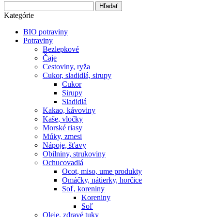
Hľadať
Kategórie
BIO potraviny
Potraviny
Bezlepkové
Čaje
Cestoviny, ryža
Cukor, sladidlá, sirupy
Cukor
Sirupy
Sladidlá
Kakao, kávoviny
Kaše, vločky
Morské riasy
Múky, zmesi
Nápoje, šťavy
Obilniny, strukoviny
Ochucovadlá
Ocot, miso, ume produkty
Omáčky, nátierky, horčice
Soľ, koreniny
Koreniny
Soľ
Oleje, zdravé tuky