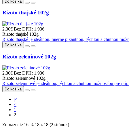
Do košíka
Rizoto thajské 102g
2,30€
Bez DPH: 1,93€
Rizoto thajské 102g
Rizoto thajské je ideálnou, mierne pikantnou, rýchlou a chutnou mo
Do košíka
Rizoto zeleninové 102g
2,30€
Bez DPH: 1,93€
Rizoto zeleninové 102g
Rizoto zeleninové je ideálnou, rýchlou a chutnou možnosťou pre pr
Do košíka
|<
<
1
2
Zobrazenie 16 až 18 z 18 (2 stránok)