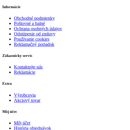
Informácie
Obchodné podmienky
Poštovné a balné
Ochrana osobných údajov
Odstúpenie od zmluvy
Používanie cookies
Reklamačný poriadok
Zákaznícky servis
Kontaktujte nás
Reklamácie
Extra
Výrobcovia
Akciový tovar
Môj účet
Môj účet
História objednávok