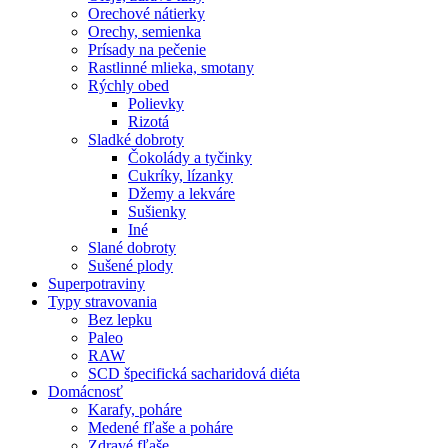
Orechové nátierky
Orechy, semienka
Prísady na pečenie
Rastlinné mlieka, smotany
Rýchly obed
Polievky
Rizotá
Sladké dobroty
Čokolády a tyčinky
Cukríky, lízanky
Džemy a lekváre
Sušienky
Iné
Slané dobroty
Sušené plody
Superpotraviny
Typy stravovania
Bez lepku
Paleo
RAW
SCD špecifická sacharidová diéta
Domácnosť
Karafy, poháre
Medené fľaše a poháre
Zdravé fľaše