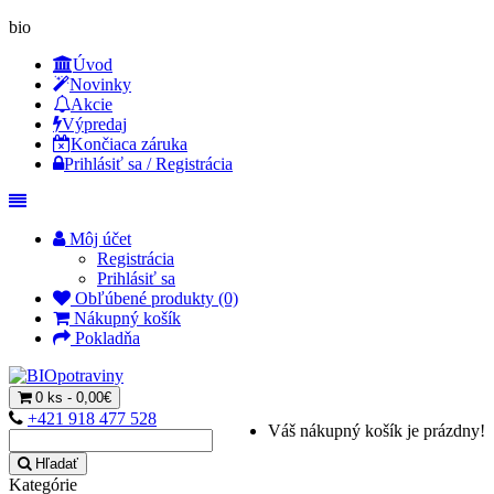
bio
Úvod
Novinky
Akcie
Výpredaj
Končiaca záruka
Prihlásiť sa / Registrácia
Môj účet
Registrácia
Prihlásiť sa
Obľúbené produkty (0)
Nákupný košík
Pokladňa
0 ks - 0,00€
+421 918 477 528
Váš nákupný košík je prázdny!
Hľadať
Kategórie