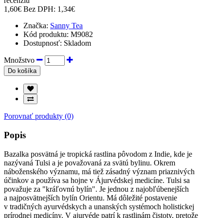
recenziu
1,60€
Bez DPH: 1,34€
Značka:
Sanny Tea
Kód produktu:
M9082
Dostupnosť:
Skladom
Množstvo
Do košíka
Porovnať produkty (0)
Popis
Bazalka posvätná je tropická rastlina pôvodom z Indie, kde je
nazývaná Tulsi a je považovaná za svätú bylinu. Okrem
náboženského významu, má tiež zásadný význam priaznivých
účinkov a používa sa hojne v Ájurvédskej medicíne. Tulsi sa
považuje za "kráľovnú bylín". Je jednou z najobľúbenejších
a najposvätnejších bylín Orientu. Má dôležité postavenie
v tradičných ayurvédskych a unanských systémoch holistickej
prírodnej medicíny. V ajurvéde patrí k rastlinám čistoty, pretože