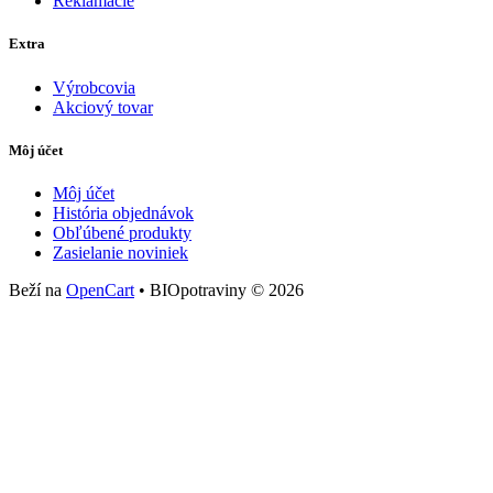
Reklamácie
Extra
Výrobcovia
Akciový tovar
Môj účet
Môj účet
História objednávok
Obľúbené produkty
Zasielanie noviniek
Beží na
OpenCart
• BIOpotraviny © 2026