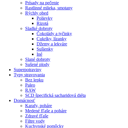
Prísady na pečenie
Rastlinné mlieka, smotany
Rýchly obed
Polievky
Rizotá
Sladké dobroty
Čokolády a tyčinky
Cukríky, lízanky
Džemy a lekváre
Sušienky
Iné
Slané dobroty
Sušené plody
Superpotraviny
Typy stravovania
Bez lepku
Paleo
RAW
SCD špecifická sacharidová diéta
Domácnosť
Karafy, poháre
Medené fľaše a poháre
Zdravé fľaše
Filtre vody
Kuchynské pomôcky