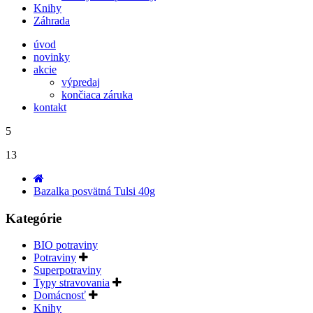
Knihy
Záhrada
úvod
novinky
akcie
výpredaj
končiaca záruka
kontakt
5
13
Bazalka posvätná Tulsi 40g
Kategórie
BIO potraviny
Potraviny
Superpotraviny
Typy stravovania
Domácnosť
Knihy