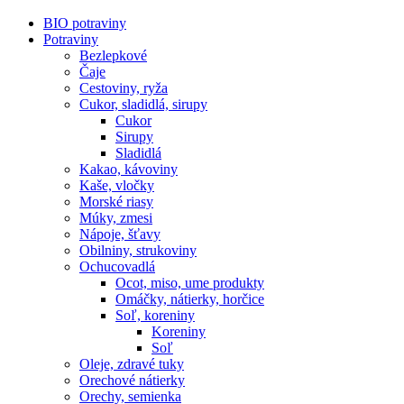
BIO potraviny
Potraviny
Bezlepkové
Čaje
Cestoviny, ryža
Cukor, sladidlá, sirupy
Cukor
Sirupy
Sladidlá
Kakao, kávoviny
Kaše, vločky
Morské riasy
Múky, zmesi
Nápoje, šťavy
Obilniny, strukoviny
Ochucovadlá
Ocot, miso, ume produkty
Omáčky, nátierky, horčice
Soľ, koreniny
Koreniny
Soľ
Oleje, zdravé tuky
Orechové nátierky
Orechy, semienka