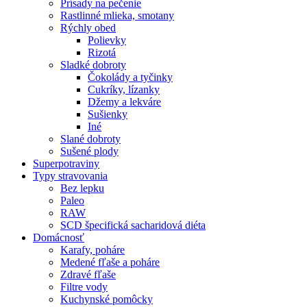
Prísady na pečenie
Rastlinné mlieka, smotany
Rýchly obed
Polievky
Rizotá
Sladké dobroty
Čokolády a tyčinky
Cukríky, lízanky
Džemy a lekváre
Sušienky
Iné
Slané dobroty
Sušené plody
Superpotraviny
Typy stravovania
Bez lepku
Paleo
RAW
SCD špecifická sacharidová diéta
Domácnosť
Karafy, poháre
Medené fľaše a poháre
Zdravé fľaše
Filtre vody
Kuchynské pomôcky