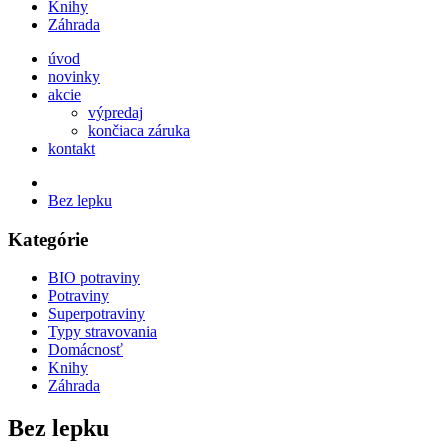
Knihy
Záhrada
úvod
novinky
akcie
výpredaj
končiaca záruka
kontakt
Bez lepku
Kategórie
BIO potraviny
Potraviny
Superpotraviny
Typy stravovania
Domácnosť
Knihy
Záhrada
Bez lepku