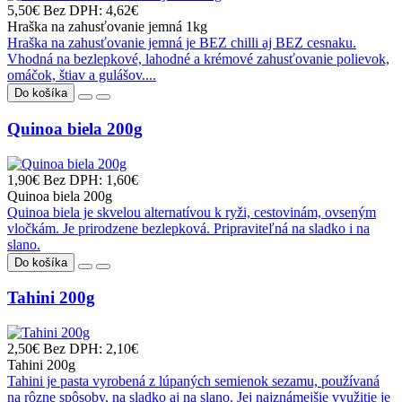
5,50€
Bez DPH: 4,62€
Hraška na zahusťovanie jemná 1kg
Hraška na zahusťovanie jemná je BEZ chilli aj BEZ cesnaku.
Vhodná na bezlepkové, lahodné a krémové zahusťovanie polievok,
omáčok, štiav a gulášov....
Do košíka
Quinoa biela 200g
1,90€
Bez DPH: 1,60€
Quinoa biela 200g
Quinoa biela je skvelou alternatívou k ryži, cestovinám, ovseným
vločkám. Je prirodzene bezlepková. Pripraviteľná na sladko i na
slano.
Do košíka
Tahini 200g
2,50€
Bez DPH: 2,10€
Tahini 200g
Tahini je pasta vyrobená z lúpaných semienok sezamu, používaná
na rôzne spôsoby, na sladko aj na slano. Jej najznámejšie využitie je