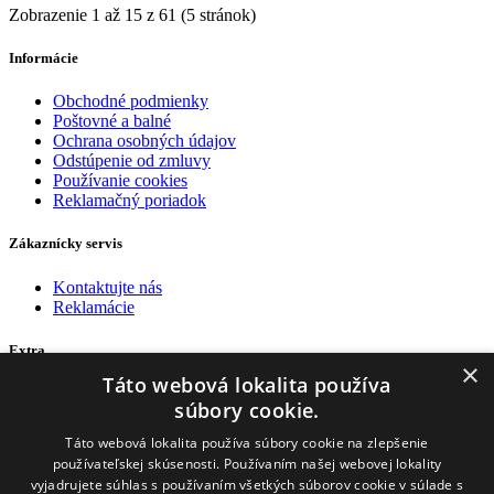
Zobrazenie 1 až 15 z 61 (5 stránok)
Informácie
Obchodné podmienky
Poštovné a balné
Ochrana osobných údajov
Odstúpenie od zmluvy
Používanie cookies
Reklamačný poriadok
Zákaznícky servis
Kontaktujte nás
Reklamácie
Extra
×
Táto webová lokalita používa
Výrobcovia
súbory cookie.
Akciový tovar
Táto webová lokalita používa súbory cookie na zlepšenie
Môj účet
používateľskej skúsenosti. Používaním našej webovej lokality
vyjadrujete súhlas s používaním všetkých súborov cookie v súlade s