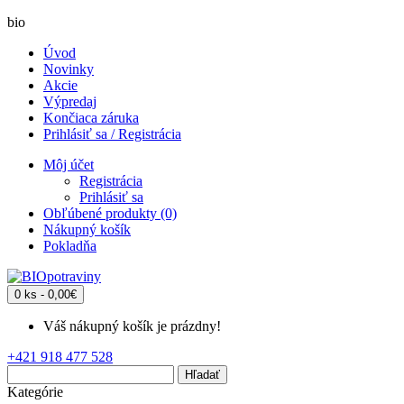
bio
Úvod
Novinky
Akcie
Výpredaj
Končiaca záruka
Prihlásiť sa / Registrácia
Môj účet
Registrácia
Prihlásiť sa
Obľúbené produkty (0)
Nákupný košík
Pokladňa
0 ks - 0,00€
Váš nákupný košík je prázdny!
+421 918 477 528
Hľadať
Kategórie