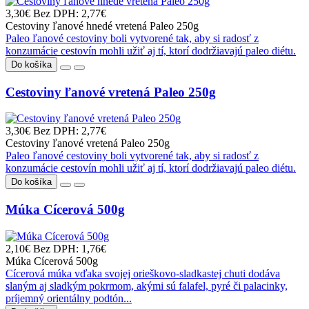
3,30€
Bez DPH: 2,77€
Cestoviny ľanové hnedé vretená Paleo 250g
Paleo ľanové cestoviny boli vytvorené tak, aby si radosť z
konzumácie cestovín mohli užiť aj tí, ktorí dodržiavajú paleo diétu.
Do košíka
Cestoviny ľanové vretená Paleo 250g
3,30€
Bez DPH: 2,77€
Cestoviny ľanové vretená Paleo 250g
Paleo ľanové cestoviny boli vytvorené tak, aby si radosť z
konzumácie cestovín mohli užiť aj tí, ktorí dodržiavajú paleo diétu.
Do košíka
Múka Cícerová 500g
2,10€
Bez DPH: 1,76€
Múka Cícerová 500g
Cícerová múka vďaka svojej orieškovo-sladkastej chuti dodáva
slaným aj sladkým pokrmom, akými sú falafel, pyré či palacinky,
príjemný orientálny podtón...