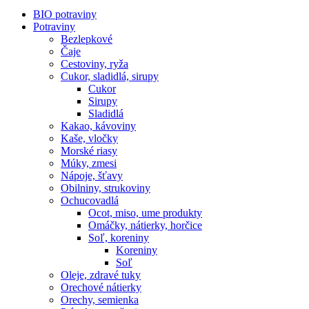
BIO potraviny
Potraviny
Bezlepkové
Čaje
Cestoviny, ryža
Cukor, sladidlá, sirupy
Cukor
Sirupy
Sladidlá
Kakao, kávoviny
Kaše, vločky
Morské riasy
Múky, zmesi
Nápoje, šťavy
Obilniny, strukoviny
Ochucovadlá
Ocot, miso, ume produkty
Omáčky, nátierky, horčice
Soľ, koreniny
Koreniny
Soľ
Oleje, zdravé tuky
Orechové nátierky
Orechy, semienka