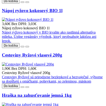
Do košíka
Nápoj ryžovo kokosový BIO 1l
3,60€
Bez DPH: 3,03€
Nápoj ryžovo kokosový BIO 1l
Nápoj ryžovo kokosový v BIO kvalite ako rastlinná alternatíva
mlieka. Úplne vegánsky výrobok, ktorý neobsahuje laktózu ani
lepok.
Do košíka
Cestoviny Ryžové vlasové 200g
1,90€
Bez DPH: 1,60€
Cestoviny Ryžové vlasové 200g
Cestoviny Ryžové sú prirodzene bezlepkové a bezvaječné, výborne
sa dopĺňajú s omáčkami, polievkami, so zeleninou, mäskom
Do košíka
Hraška na zahusťovanie jemná 1kg