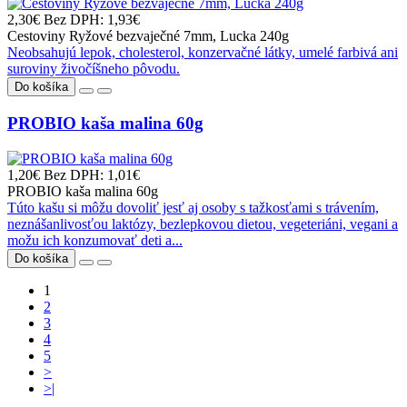
2,30€
Bez DPH: 1,93€
Cestoviny Ryžové bezvaječné 7mm, Lucka 240g
Neobsahujú lepok, cholesterol, konzervačné látky, umelé farbivá ani
suroviny živočíšneho pôvodu.
Do košíka
PROBIO kaša malina 60g
1,20€
Bez DPH: 1,01€
PROBIO kaša malina 60g
Túto kašu si môžu dovoliť jesť aj osoby s tažkosťami s trávením,
neznášanlivosťou laktózy, bezlepkovou dietou, vegeteriáni, vegani a
možu ich konzumovať deti a...
Do košíka
1
2
3
4
5
>
>|