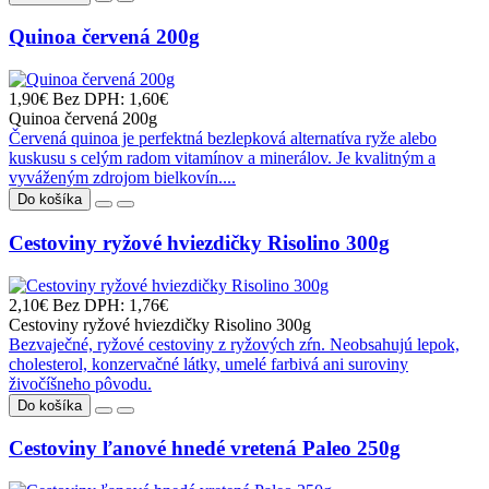
Quinoa červená 200g
1,90€
Bez DPH: 1,60€
Quinoa červená 200g
Červená quinoa je perfektná bezlepková alternatíva ryže alebo
kuskusu s celým radom vitamínov a minerálov. Je kvalitným a
vyváženým zdrojom bielkovín....
Do košíka
Cestoviny ryžové hviezdičky Risolino 300g
2,10€
Bez DPH: 1,76€
Cestoviny ryžové hviezdičky Risolino 300g
Bezvaječné, ryžové cestoviny z ryžových zŕn. Neobsahujú lepok,
cholesterol, konzervačné látky, umelé farbivá ani suroviny
živočíšneho pôvodu.
Do košíka
Cestoviny ľanové hnedé vretená Paleo 250g