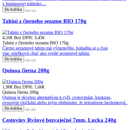
v humusovej nátierke....
Do košíka
Tahini z čierneho sezamu BIO 170g
4,10€
Bez DPH: 3,45€
Tahini z čierneho sezamu BIO 170g
Čierne sezamové tahini má výraznejšiu, bohatšiu aj o čosi
viac orieškovú chuť ako svetlé sezamové tahini.
Do košíka
Quinoa čierna 200g
1,90€
Bez DPH: 1,60€
Quinoa čierna 200g
Quinoa je skvelou alternatívou k ryži, cestovinám, kuskusu,
ovseným vločkám alebo iným obilninám. Je prirodzene bezlepková.
Do košíka
Cestoviny Ryžové bezvaječné 7mm, Lucka 240g