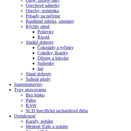
Oleje, zdravé tuky
Orechové nátierky
Orechy, semienka
Prísady na pečenie
Rastlinné mlieka, smotany
Rýchly obed
Polievky
Rizotá
Sladké dobroty
Čokolády a tyčinky
Cukríky, lízanky
Džemy a lekváre
Sušienky
Iné
Slané dobroty
Sušené plody
Superpotraviny
Typy stravovania
Bez lepku
Paleo
RAW
SCD špecifická sacharidová diéta
Domácnosť
Karafy, poháre
Medené fľaše a poháre