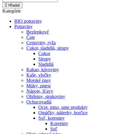
Hľadať
Kategórie
BIO potraviny
Potraviny
Bezlepkové
Čaje
Cestoviny, ryža
Cukor, sladidlá, sirupy
Cukor
Sirupy
Sladidlá
Kakao, kávoviny
Kaše, vločky
Morské riasy
Múky, zmesi
Nápoje, šťavy
Obilniny, strukoviny
Ochucovadlá
Ocot, miso, ume produkty
Omáčky, nátierky, horčice
Soľ, koreniny
Koreniny
Soľ