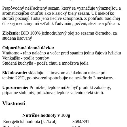
Prapôvodný nešľachtený sezam, ktorý sa vyznačuje výraznejšou a
aromatickejšou chuťou ako klasický biely sezam. Už niekoľko
storočí poznajú ľudia jeho liečive schopnosti. Z pohľadu tradičnej
čínskej medicíny má vzťah k ľadvinám, pečeni, slezine a pľúcam.
Zloženie:
BIO
100%
jednodruhový olej zo sezamu čierneho, za
studena lisovaný
Odporúčaná denná dávka:
Vnútorne - ráno nalačno a večer pred spaním jednu čajovú lyžicku
Vonkajšie - podľa potreby
Studená kuchyňa - podľa chuti a množstva jedla
Skladovanie:
skladujte na tmavom a chladnom mieste pri
teplote 22°C, po otvorení spotrebujte najneskôr do 3 mesiacov.
Upozornenie:
Pri nízkej teplote môže byť produkt zakalený,
prípadne stuhnutý, pri izbovej teplote sa tento efekt stratí.
Vlastnosti
Nutričné hodnoty v 100g
Energetická hodnota [kJ/kcal]
3684/891