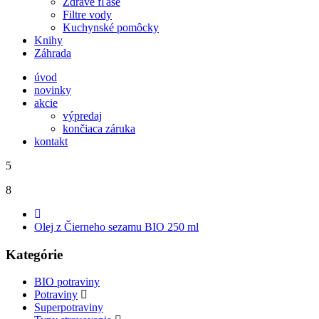
Zdravé fľaše
Filtre vody
Kuchynské pomôcky
Knihy
Záhrada
úvod
novinky
akcie
výpredaj
končiaca záruka
kontakt
5
8
Olej z Čierneho sezamu BIO 250 ml
Kategórie
BIO potraviny
Potraviny
Superpotraviny