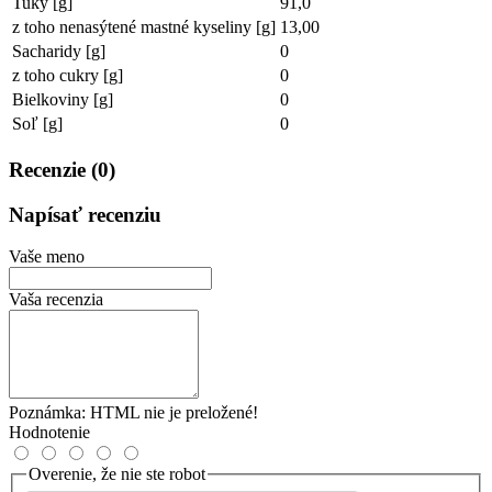
Tuky [g]
91,0
z toho nenasýtené mastné kyseliny [g]
13,00
Sacharidy [g]
0
z toho cukry [g]
0
Bielkoviny [g]
0
Soľ [g]
0
Recenzie (0)
Napísať recenziu
Vaše meno
Vaša recenzia
Poznámka:
HTML nie je preložené!
Hodnotenie
Overenie, že nie ste robot