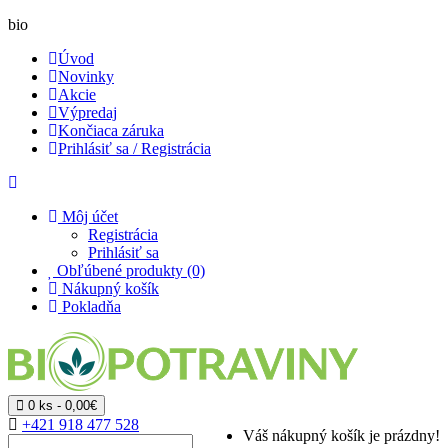
bio
Úvod
Novinky
Akcie
Výpredaj
Končiaca záruka
Prihlásiť sa / Registrácia
Môj účet
Registrácia
Prihlásiť sa
Obľúbené produkty (0)
Nákupný košík
Pokladňa
0 ks - 0,00€
+421 918 477 528
Váš nákupný košík je prázdny!