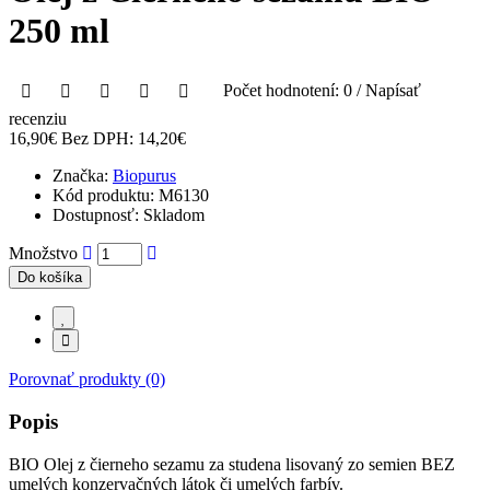
250 ml
Počet hodnotení: 0
/
Napísať
recenziu
16,90€
Bez DPH: 14,20€
Značka:
Biopurus
Kód produktu:
M6130
Dostupnosť:
Skladom
Množstvo
Do košíka
Porovnať produkty (0)
Popis
BIO Olej z čierneho sezamu za studena lisovaný zo semien BEZ
umelých konzervačných látok či umelých farbív.