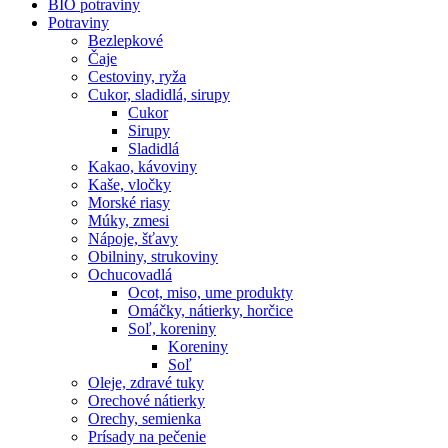
BIO potraviny
Potraviny
Bezlepkové
Čaje
Cestoviny, ryža
Cukor, sladidlá, sirupy
Cukor
Sirupy
Sladidlá
Kakao, kávoviny
Kaše, vločky
Morské riasy
Múky, zmesi
Nápoje, šťavy
Obilniny, strukoviny
Ochucovadlá
Ocot, miso, ume produkty
Omáčky, nátierky, horčice
Soľ, koreniny
Koreniny
Soľ
Oleje, zdravé tuky
Orechové nátierky
Orechy, semienka
Prísady na pečenie