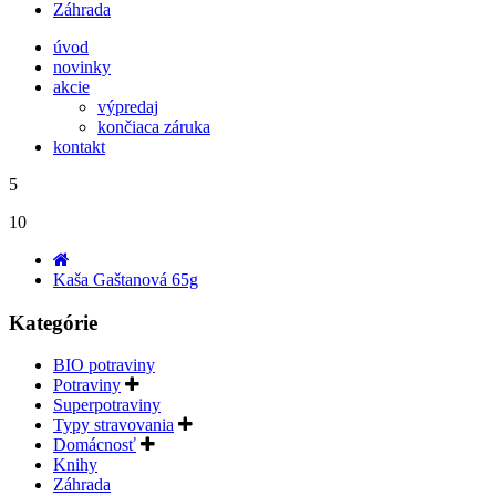
Záhrada
úvod
novinky
akcie
výpredaj
končiaca záruka
kontakt
5
10
Kaša Gaštanová 65g
Kategórie
BIO potraviny
Potraviny
Superpotraviny
Typy stravovania
Domácnosť
Knihy
Záhrada