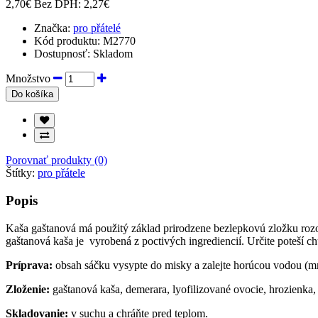
2,70€
Bez DPH: 2,27€
Značka:
pro přátelé
Kód produktu:
M2770
Dostupnosť:
Skladom
Množstvo
Do košíka
Porovnať produkty (0)
Štítky:
pro přátele
Popis
Kaša gaštanová má použitý základ prirodzene bezlepkovú zložku rozo
gaštanová kaša je vyrobená z poctivých ingrediencií. Určite poteší 
Príprava:
obsah sáčku vysypte do misky a zalejte horúcou vodou (mn
Zloženie:
gaštanová kaša, demerara, lyofilizované ovocie, hrozienka,
Skladovanie:
v suchu a chráňte pred teplom.