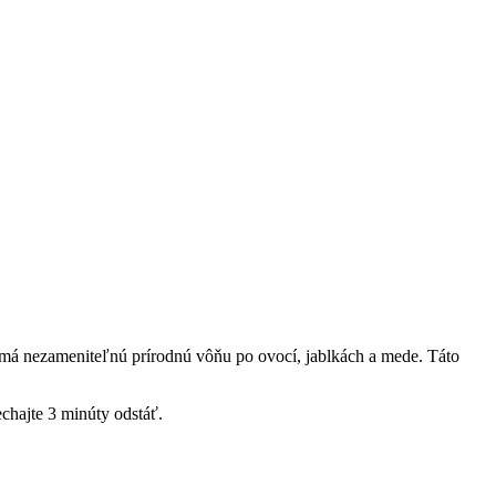
 má nezameniteľnú prírodnú vôňu po ovocí, jablkách a mede. Táto
chajte 3 minúty odstáť.