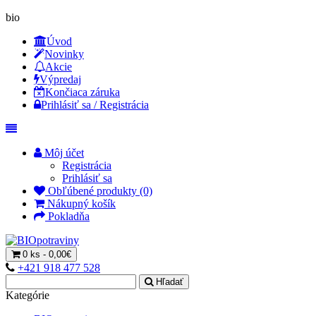
bio
Úvod
Novinky
Akcie
Výpredaj
Končiaca záruka
Prihlásiť sa / Registrácia
Môj účet
Registrácia
Prihlásiť sa
Obľúbené produkty (0)
Nákupný košík
Pokladňa
0 ks - 0,00€
+421 918 477 528
Hľadať
Kategórie