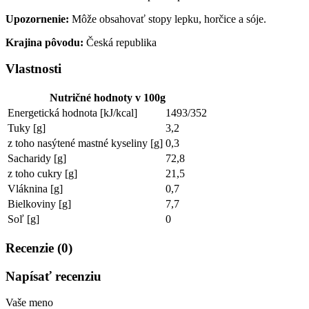
Upozornenie:
Môže obsahovať stopy lepku, horčice a sóje.
Krajina pôvodu:
Česká republika
Vlastnosti
Nutričné hodnoty v 100g
Energetická hodnota [kJ/kcal]
1493/352
Tuky [g]
3,2
z toho nasýtené mastné kyseliny [g]
0,3
Sacharidy [g]
72,8
z toho cukry [g]
21,5
Vláknina [g]
0,7
Bielkoviny [g]
7,7
Soľ [g]
0
Recenzie (0)
Napísať recenziu
Vaše meno