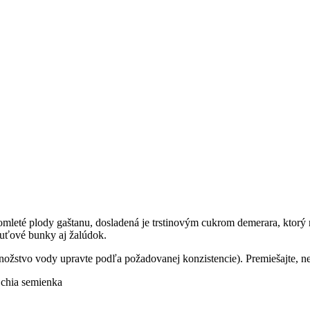
mleté plody gaštanu, dosladená je trstinovým cukrom demerara, ktorý
chuťové bunky aj žalúdok.
ožstvo vody upravte podľa požadovanej konzistencie). Premiešajte, ne
 chia semienka