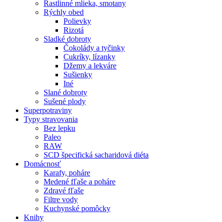
Rastlinné mlieka, smotany
Rýchly obed
Polievky
Rizotá
Sladké dobroty
Čokolády a tyčinky
Cukríky, lízanky
Džemy a lekváre
Sušienky
Iné
Slané dobroty
Sušené plody
Superpotraviny
Typy stravovania
Bez lepku
Paleo
RAW
SCD špecifická sacharidová diéta
Domácnosť
Karafy, poháre
Medené fľaše a poháre
Zdravé fľaše
Filtre vody
Kuchynské pomôcky
Knihy