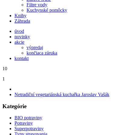
Filtre vody
Kuchynské pomôcky
Knihy
Záhrada
úvod
novinky
akcie
výpredaj
končiaca záruka
kontakt
10
1
Netradiční vegetariánská kuchařka Jaroslav Vašák
Kategórie
BIO potraviny
Potraviny
Superpotraviny
Typy stravovania