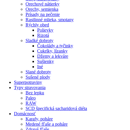
Orechové nátierky
Orechy, semienka
Prísady na pečenie
Rastlinné mlieka, smotany
Rýchly obed
Polievky
Rizotá
Sladké dobroty
Čokolády a tyčinky
Cukríky, lízanky
Džemy a lekváre
Sušienky
Iné
Slané dobroty
Sušené plody
Superpotraviny
Typy stravovania
Bez lepku
Paleo
RAW
SCD špecifická sacharidová diéta
Domácnosť
Karafy, poháre
Medené fľaše a poháre
Zdravé fľaše