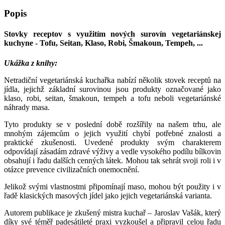
Popis
Stovky receptov s využitím nových surovín vegetariánskej
kuchyne - Tofu, Seitan, Klaso, Robi, Šmakoun, Tempeh, ...
Ukážka z knihy:
Netradiční vegetariánská kuchařka nabízí několik stovek receptů na
jídla, jejichž základní surovinou jsou produkty označované jako
klaso, robi, seitan, šmakoun, tempeh a tofu neboli vegetariánské
náhrady masa.
Tyto produkty se v poslední době rozšířily na našem trhu, ale
mnohým zájemcům o jejich využití chybí potřebné znalosti a
praktické zkušenosti. Uvedené produkty svým charakterem
odpovídají zásadám zdravé výživy a vedle vysokého podílu bílkovin
obsahují i řadu dalších cenných látek. Mohou tak sehrát svoji roli i v
otázce prevence civilizačních onemocnění.
Jelikož svými vlastnostmi připomínají maso, mohou být použity i v
řadě klasických masových jídel jako jejich vegetariánská varianta.
Autorem publikace je zkušený mistra kuchař – Jaroslav Vašák, který
díky své téměř padesátileté praxi vyzkoušel a připravil celou řadu