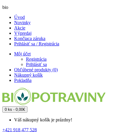
bio
Úvod
Novinky
Akcie
Výpredaj
Končiaca záruka
Prihlásiť sa / Registrácia
Môj účet
Registrácia
Prihlásiť sa
Obľúbené produkty (0)
Nákupný košík
Pokladňa
0 ks - 0,00€
Váš nákupný košík je prázdny!
+421 918 477 528