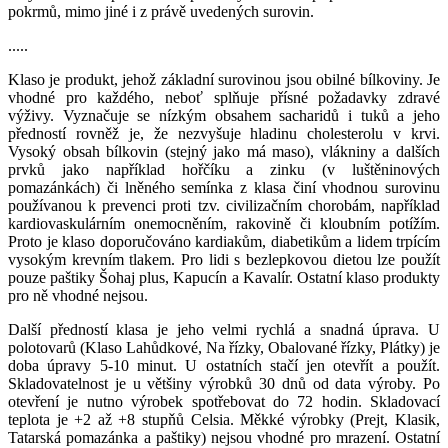
pokrmů, mimo jiné i z právě uvedených surovin.
.....
Klaso je produkt, jehož základní surovinou jsou obilné bílkoviny. Je
vhodné pro každého, neboť splňuje přísné požadavky zdravé
výživy. Vyznačuje se nízkým obsahem sacharidů i tuků a jeho
předností rovněž je, že nezvyšuje hladinu cholesterolu v krvi.
Vysoký obsah bílkovin (stejný jako má maso), vlákniny a dalších
prvků jako například hořčíku a zinku (v luštěninových
pomazánkách) či lněného semínka z klasa činí vhodnou surovinu
používanou k prevenci proti tzv. civilizačním chorobám, například
kardiovaskulárním onemocněním, rakovině či kloubním potížím.
Proto je klaso doporučováno kardiakům, diabetikům a lidem trpícím
vysokým krevním tlakem. Pro lidi s bezlepkovou dietou lze použít
pouze paštiky Šohaj plus, Kapucín a Kavalír. Ostatní klaso produkty
pro ně vhodné nejsou.
Další předností klasa je jeho velmi rychlá a snadná úprava. U
polotovarů (Klaso Lahůdkové, Na řízky, Obalované řízky, Plátky) je
doba úpravy 5-10 minut. U ostatních stačí jen otevřít a použít.
Skladovatelnost je u většiny výrobků 30 dnů od data výroby. Po
otevření je nutno výrobek spotřebovat do 72 hodin. Skladovací
teplota je +2 až +8 stupňů Celsia. Měkké výrobky (Prejt, Klasik,
Tatarská pomazánka a paštiky) nejsou vhodné pro mrazení. Ostatní