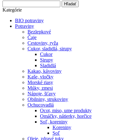
Hľadať
Kategórie
BIO potraviny
Potraviny
Bezlepkové
Čaje
Cestoviny, ryža
Cukor, sladidlá, sirupy
Cukor
Sirupy
Sladidlá
Kakao, kávoviny
Kaše, vločky
Morské riasy
Múky, zmesi
Nápoje, šťavy
Obilniny, strukoviny
Ochucovadlá
Ocot, miso, ume produkty
Omáčky, nátierky, horčice
Soľ, koreniny
Koreniny
Soľ
Oleje, zdravé tuky