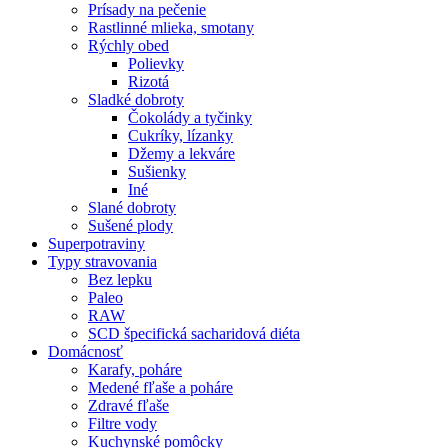
Prísady na pečenie
Rastlinné mlieka, smotany
Rýchly obed
Polievky
Rizotá
Sladké dobroty
Čokolády a tyčinky
Cukríky, lízanky
Džemy a lekváre
Sušienky
Iné
Slané dobroty
Sušené plody
Superpotraviny
Typy stravovania
Bez lepku
Paleo
RAW
SCD špecifická sacharidová diéta
Domácnosť
Karafy, poháre
Medené fľaše a poháre
Zdravé fľaše
Filtre vody
Kuchynské pomôcky