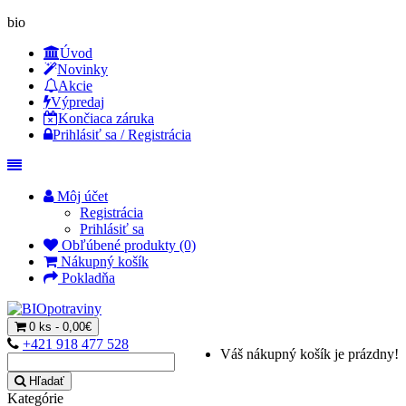
bio
Úvod
Novinky
Akcie
Výpredaj
Končiaca záruka
Prihlásiť sa / Registrácia
Môj účet
Registrácia
Prihlásiť sa
Obľúbené produkty (0)
Nákupný košík
Pokladňa
0 ks - 0,00€
+421 918 477 528
Váš nákupný košík je prázdny!
Hľadať
Kategórie