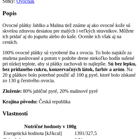
Štítky:
Ovocňák
Popis
Ovocné plátky Jablko a Malina tiež známe aj ako ovocné kože sú
skvelou zdravou desiatou pre malých i veľkých stravníkov. Môžete
ich pridať aj do jogurtu alebo do kaše. Oceníte ich však aj na
cestách.
100% ovocné plátky sú vyrobené iba z ovocia. To bolo najskôr za
studena pasírované a potom v podobe drene niekoľko hodín sušené
pri nízkej teplote, aby si plátky zachovali to najlepšie.
Sú bez lepku,
bez pridaného cukru, konzervačných látok, farbív a aróm
. Na
20 g plátkov bolo potrebné použiť až 100 g pyré, ktoré bolo získané
zo 130 g čerstvého ovocia.
Zloženie:
80% jablčné pyré, 20% malinové pyré
Krajina pôvodu:
Česká republika
Vlastnosti
Nutričné hodnoty v 100g
Energetická hodnota [kJ/kcal]
1391/327,5