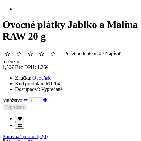
Ovocné plátky Jablko a Malina
RAW 20 g
Počet hodnotení: 0
/
Napísať
recenziu
1,50€
Bez DPH: 1,26€
Značka:
Ovocňák
Kód produktu:
M1764
Dostupnosť:
Vypredané
Množstvo
Vypredané
Porovnať produkty (0)