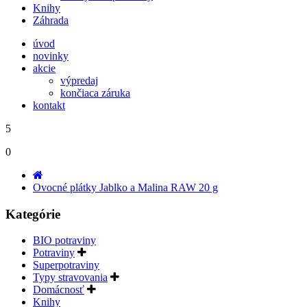
Knihy
Záhrada
úvod
novinky
akcie
výpredaj
končiaca záruka
kontakt
5
0
Ovocné plátky Jablko a Malina RAW 20 g
Kategórie
BIO potraviny
Potraviny
Superpotraviny
Typy stravovania
Domácnosť
Knihy