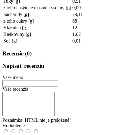
Tuky [g]
0,51
z toho nasýtené mastné kyseliny [g]
0,09
Sacharidy [g]
79,11
z toho cukry [g]
68
Vláknina [g]
12
Bielkoviny [g]
1,62
Soľ [g]
0,01
Recenzie (0)
Napísať recenziu
Vaše meno
Vaša recenzia
Poznámka:
HTML nie je preložené!
Hodnotenie