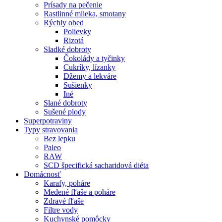
Prísady na pečenie
Rastlinné mlieka, smotany
Rýchly obed
Polievky
Rizotá
Sladké dobroty
Čokolády a tyčinky
Cukríky, lízanky
Džemy a lekváre
Sušienky
Iné
Slané dobroty
Sušené plody
Superpotraviny
Typy stravovania
Bez lepku
Paleo
RAW
SCD špecifická sacharidová diéta
Domácnosť
Karafy, poháre
Medené fľaše a poháre
Zdravé fľaše
Filtre vody
Kuchynské pomôcky