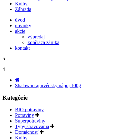
Knihy
Záhrada
úvod
novinky
akcie
výpredaj
končiaca záruka
kontakt
5
4
Shatawari ajurvédsky nápoj 100g
Kategórie
BIO potraviny
Potraviny
Superpotraviny
Typy stravovania
Domácnosť
Knihy