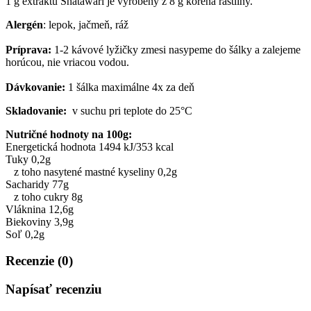
1 g extraktu Shatawari je vyrobený z 8 g koreňa rastliny.
Alergén
: lepok, jačmeň, ráž
Príprava:
1-2 kávové lyžičky zmesi nasypeme do šálky a zalejeme
horúcou, nie vriacou vodou.
Dávkovanie:
1 šálka maximálne 4x za deň
Skladovanie:
v suchu pri teplote do 25°C
Nutričné hodnoty na 100g:
Energetická hodnota 1494 kJ/353 kcal
Tuky 0,2g
z toho nasytené mastné kyseliny 0,2g
Sacharidy 77g
z toho cukry 8g
Vláknina 12,6g
Biekoviny 3,9g
Soľ 0,2g
Recenzie (0)
Napísať recenziu