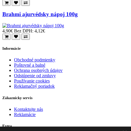
Brahmi ajurvédsky nápoj 100g
4,90€
Bez DPH: 4,12€
Informácie
Obchodné podmienky
Poštovné a balné
Ochrana osobných údajov
Odstúpenie od zmluvy
Používanie cookies
Reklamačný poriadok
Zákaznícky servis
Kontaktujte nás
Reklamácie
Extra