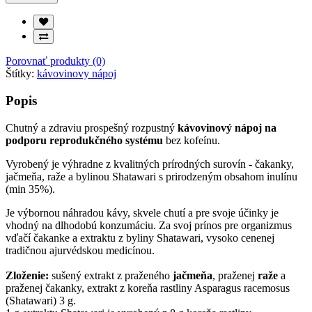
Porovnať produkty (0)
Štítky:
kávovinovy nápoj
Popis
Chutný a zdraviu prospešný rozpustný
kávovinový nápoj na
podporu reprodukčného systému
bez kofeínu.
Vyrobený je výhradne z kvalitných prírodných surovín - čakanky,
jačmeňa, raže a bylinou Shatawari s prirodzeným obsahom inulínu
(min 35%).
Je výbornou náhradou kávy, skvele chutí a pre svoje účinky je
vhodný na dlhodobú konzumáciu. Za svoj prínos pre organizmus
vďačí čakanke a extraktu z byliny Shatawari, vysoko cenenej
tradičnou ajurvédskou medicínou.
Zloženie:
sušený extrakt z praženého
jačmeňa
, praženej
raže
a
praženej čakanky, extrakt z koreňa rastliny Asparagus racemosus
(Shatawari) 3 g.