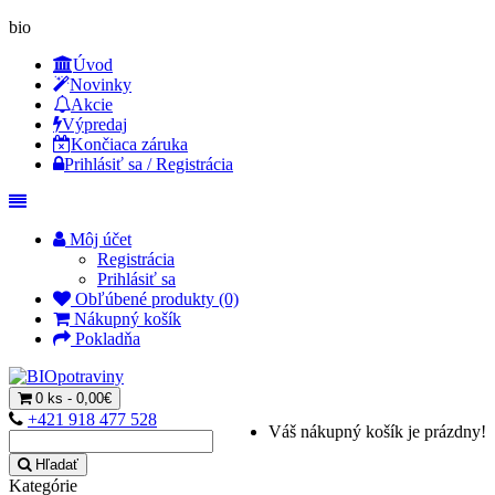
bio
Úvod
Novinky
Akcie
Výpredaj
Končiaca záruka
Prihlásiť sa / Registrácia
Môj účet
Registrácia
Prihlásiť sa
Obľúbené produkty (0)
Nákupný košík
Pokladňa
0 ks - 0,00€
+421 918 477 528
Váš nákupný košík je prázdny!
Hľadať
Kategórie