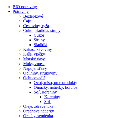
BIO potraviny
Potraviny
Bezlepkové
Čaje
Cestoviny, ryža
Cukor, sladidlá, sirupy
Cukor
Sirupy
Sladidlá
Kakao, kávoviny
Kaše, vločky
Morské riasy
Múky, zmesi
Nápoje, šťavy
Obilniny, strukoviny
Ochucovadlá
Ocot, miso, ume produkty
Omáčky, nátierky, horčice
Soľ, koreniny
Koreniny
Soľ
Oleje, zdravé tuky
Orechové nátierky
Orechy, semienka