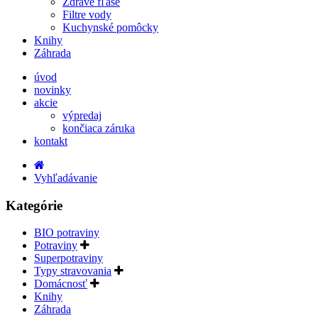
Zdravé fľaše
Filtre vody
Kuchynské pomôcky
Knihy
Záhrada
úvod
novinky
akcie
výpredaj
končiaca záruka
kontakt
Vyhľadávanie
Kategórie
BIO potraviny
Potraviny
Superpotraviny
Typy stravovania
Domácnosť
Knihy
Záhrada