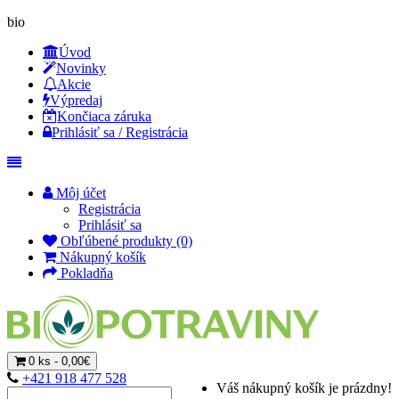
bio
Úvod
Novinky
Akcie
Výpredaj
Končiaca záruka
Prihlásiť sa / Registrácia
Môj účet
Registrácia
Prihlásiť sa
Obľúbené produkty (0)
Nákupný košík
Pokladňa
0 ks - 0,00€
+421 918 477 528
Váš nákupný košík je prázdny!