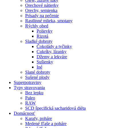
Oleje, zdravé tuky
Orechové nátierky
Orechy, semienka
Prísady na pečenie
Rastlinné mlieka, smotany
Rýchly obed
Polievky
Rizotá
Sladké dobroty
Čokolády a tyčinky
Cukríky, lízanky
Džemy a lekváre
Sušienky
Iné
Slané dobroty
Sušené plody
Superpotraviny
Typy stravovania
Bez lepku
Paleo
RAW
SCD špecifická sacharidová diéta
Domácnosť
Karafy, poháre
Medené fľaše a poháre