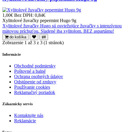
1,00€
Bez DPH: 0,84€
Xylitolové žuvačky pepermint Hugo 9g
Xylitolové žuvačky Hugo sú osviežujúce žuvačky s intenzívnou
mätovou príchuťou. Sladené iba xylitolom. BEZ aspartámu!
do košíka
Zobrazenie 1 až 3 z 3 (1 stránok)
Informácie
Obchodné podmienky
Poštovné a balné
Ochrana osobných údajov
Odstúpenie od zmluvy
Používanie cookies
Reklamačný poriadok
Zákaznícky servis
Kontaktujte nás
Reklamácie