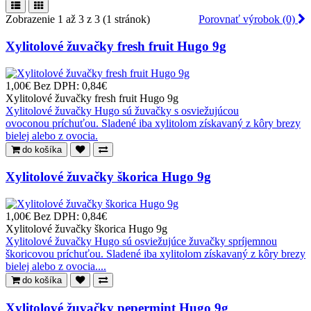
Zobrazenie 1 až 3 z 3 (1 stránok)
Porovnať výrobok (0)
Xylitolové žuvačky fresh fruit Hugo 9g
1,00€
Bez DPH: 0,84€
Xylitolové žuvačky fresh fruit Hugo 9g
Xylitolové žuvačky Hugo sú žuvačky s osviežujúcou
ovoconou príchuťou. Sladené iba xylitolom získavaný z kôry brezy
bielej alebo z ovocia.
do košíka
Xylitolové žuvačky škorica Hugo 9g
1,00€
Bez DPH: 0,84€
Xylitolové žuvačky škorica Hugo 9g
Xylitolové žuvačky Hugo sú osviežujúce žuvačky spríjemnou
škoricovou príchuťou. Sladené iba xylitolom získavaný z kôry brezy
bielej alebo z ovocia....
do košíka
Xylitolové žuvačky pepermint Hugo 9g