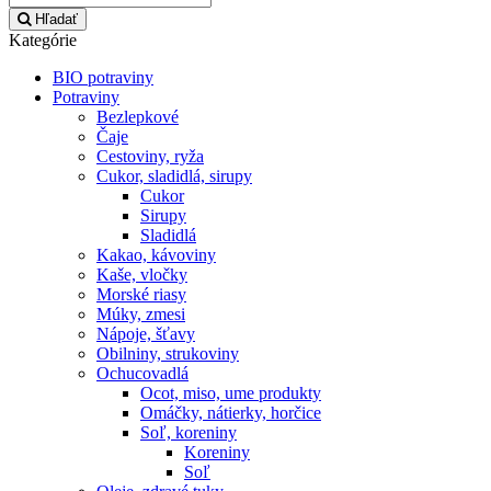
Hľadať
Kategórie
BIO potraviny
Potraviny
Bezlepkové
Čaje
Cestoviny, ryža
Cukor, sladidlá, sirupy
Cukor
Sirupy
Sladidlá
Kakao, kávoviny
Kaše, vločky
Morské riasy
Múky, zmesi
Nápoje, šťavy
Obilniny, strukoviny
Ochucovadlá
Ocot, miso, ume produkty
Omáčky, nátierky, horčice
Soľ, koreniny
Koreniny
Soľ