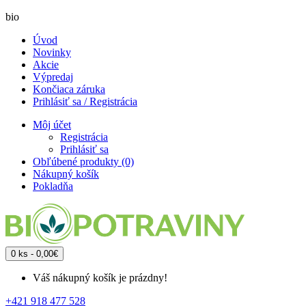
bio
Úvod
Novinky
Akcie
Výpredaj
Končiaca záruka
Prihlásiť sa / Registrácia
Môj účet
Registrácia
Prihlásiť sa
Obľúbené produkty (0)
Nákupný košík
Pokladňa
0 ks - 0,00€
Váš nákupný košík je prázdny!
+421 918 477 528