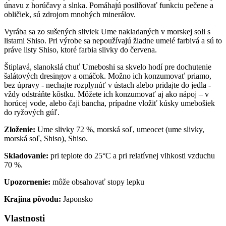
únavu z horúčavy a slnka. Pomáhajú posilňovať funkciu pečene a
obličiek, sú zdrojom mnohých minerálov.
Vyrába sa zo sušených sliviek Ume nakladaných v morskej soli s
listami Shiso. Pri výrobe sa nepoužívajú žiadne umelé farbivá a sú to
práve listy Shiso, ktoré farbia slivky do červena.
Štiplavá, slanokslá chuť Umeboshi sa skvelo hodí pre dochutenie
šalátových dresingov a omáčok. Možno ich konzumovať priamo,
bez úpravy - nechajte rozplynúť v ústach alebo pridajte do jedla -
vždy odstráňte kôstku. Môžete ich konzumovať aj ako nápoj – v
horúcej vode, alebo čaji bancha, prípadne vložiť kúsky umebošiek
do ryžových gúľ.
Zloženie:
Ume slivky 72 %, morská soľ, umeocet (ume slivky,
morská soľ, Shiso), Shiso.
Skladovanie:
pri teplote do 25°C a pri relatívnej vlhkosti vzduchu
70 %.
Upozornenie:
môže obsahovať stopy lepku
Krajina pôvodu:
Japonsko
Vlastnosti