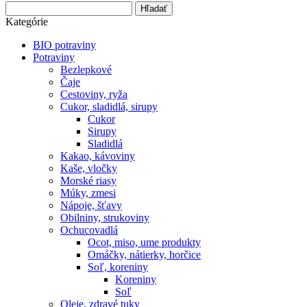
Hľadať
Kategórie
BIO potraviny
Potraviny
Bezlepkové
Čaje
Cestoviny, ryža
Cukor, sladidlá, sirupy
Cukor
Sirupy
Sladidlá
Kakao, kávoviny
Kaše, vločky
Morské riasy
Múky, zmesi
Nápoje, šťavy
Obilniny, strukoviny
Ochucovadlá
Ocot, miso, ume produkty
Omáčky, nátierky, horčice
Soľ, koreniny
Koreniny
Soľ
Oleje, zdravé tuky