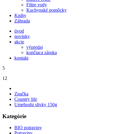
Filtre vody
Kuchynské pomôcky
Knihy
Záhrada
úvod
novinky
akcie
výpredaj
končiaca záruka
kontakt
5
12
Značka
Country life
Umeboshi slivky 150g
Kategórie
BIO potraviny
Potraviny