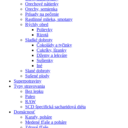
Orechové nátierky
Orechy, semienka
Prísady na pečenie
Rastlinné mlieka, smotany
Rýchly obed
Polievky
Rizotá
Sladké dobroty
Čokolády a tyčinky
Cukríky, lízanky
Džemy a lekváre
Sušienky
Iné
Slané dobroty
Sušené plody
Superpotraviny
Typy stravovania
Bez lepku
Paleo
RAW
SCD špecifická sacharidová diéta
Domácnosť
Karafy, poháre
Medené fľaše a poháre
Zdravé fľaše