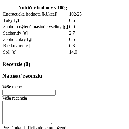
Nutričné hodnoty v 100g
Energetická hodnota [kJ/kcal]
102/25
Tuky [g]
0,6
z toho nasýtené mastné kyseliny [g]
0,0
Sacharidy [g]
2,7
z toho cukry [g]
0,5
Bielkoviny [g]
0,3
Soľ [g]
14,0
Recenzie (0)
Napísať recenziu
Vaše meno
Vaša recenzia
Poznámka:
HTML nie je preložené!