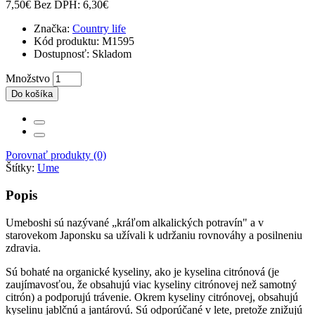
7,50€
Bez DPH: 6,30€
Značka:
Country life
Kód produktu:
M1595
Dostupnosť:
Skladom
Množstvo
Do košíka
Porovnať produkty (0)
Štítky:
Ume
Popis
Umeboshi sú nazývané „kráľom alkalických potravín" a v
starovekom Japonsku sa užívali k udržaniu rovnováhy a posilneniu
zdravia.
Sú bohaté na organické kyseliny, ako je kyselina citrónová (je
zaujímavosťou, že obsahujú viac kyseliny citrónovej než samotný
citrón) a podporujú trávenie. Okrem kyseliny citrónovej, obsahujú
kyselinu jablčnú a jantárovú. Sú odporúčané v lete, pretože znižujú