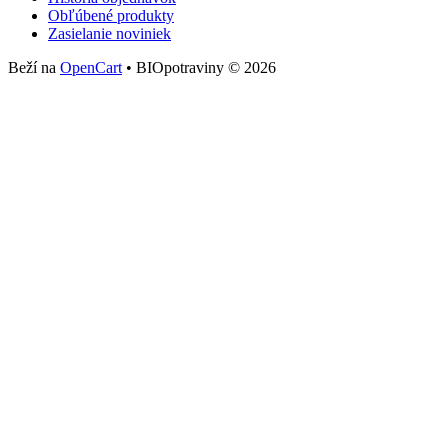
Obľúbené produkty
Zasielanie noviniek
Beží na
OpenCart
• BIOpotraviny © 2026