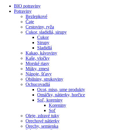
BIO potraviny
Potraviny
Bezlepkové
Čaje
Cestoviny, ryža
Cukor, sladidlá, sirupy
Cukor
Sirupy
Sladidlá
Kakao, kávoviny
Kaše, vločky
Morské riasy
Múky, zmesi
Nápoje, šťavy
Obilniny, strukoviny
Ochucovadlá
Ocot, miso, ume produkty
Omáčky, nátierky, horčice
Soľ, koreniny
Koreniny
Soľ
Oleje, zdravé tuky
Orechové nátierky
Orechy, semienka