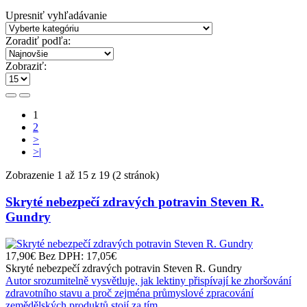
Upresniť vyhľadávanie
Zoradiť podľa:
Zobraziť:
1
2
>
>|
Zobrazenie 1 až 15 z 19 (2 stránok)
Skryté nebezpečí zdravých potravin Steven R.
Gundry
17,90€
Bez DPH: 17,05€
Skryté nebezpečí zdravých potravin Steven R. Gundry
Autor srozumitelně vysvětluje, jak lektiny přispívají ke zhoršování
zdravotního stavu a proč zejména průmyslové zpracování
zemědělských produktů stojí za tím....