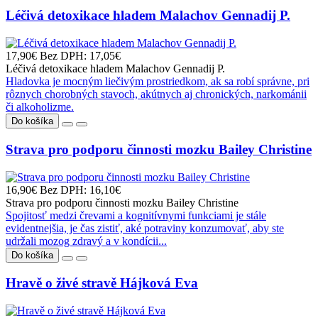
Léčivá detoxikace hladem Malachov Gennadij P.
17,90€
Bez DPH: 17,05€
Léčivá detoxikace hladem Malachov Gennadij P.
Hladovka je mocným liečivým prostriedkom, ak sa robí správne, pri
rôznych chorobných stavoch, akútnych aj chronických, narkománii
či alkoholizme.
Do košíka
Strava pro podporu činnosti mozku Bailey Christine
16,90€
Bez DPH: 16,10€
Strava pro podporu činnosti mozku Bailey Christine
Spojitosť medzi črevami a kognitívnymi funkciami je stále
evidentnejšia, je čas zistiť, aké potraviny konzumovať, aby ste
udržali mozog zdravý a v kondícii...
Do košíka
Hravě o živé stravě Hájková Eva