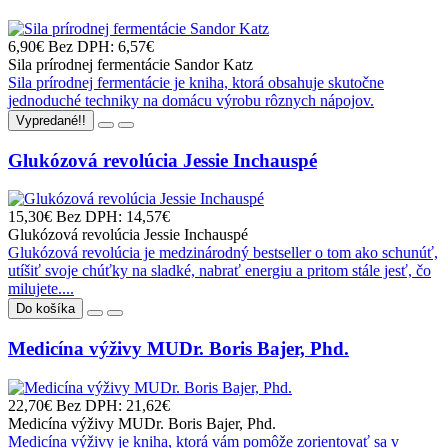
6,90€
Bez DPH: 6,57€
Sila prírodnej fermentácie Sandor Katz
Sila prírodnej fermentácie je kniha, ktorá obsahuje skutočne
jednoduché techniky na domácu výrobu rôznych nápojov.
Vypredané!!
Glukózová revolúcia Jessie Inchauspé
15,30€
Bez DPH: 14,57€
Glukózová revolúcia Jessie Inchauspé
Glukózová revolúcia je medzinárodný bestseller o tom ako schunúť,
utíšiť svoje chúťky na sladké, nabrať energiu a pritom stále jesť, čo
milujete....
Do košíka
Medicína výživy MUDr. Boris Bajer, Phd.
22,70€
Bez DPH: 21,62€
Medicína výživy MUDr. Boris Bajer, Phd.
Medicína výživy je kniha, ktorá vám pomôže zorientovať sa v