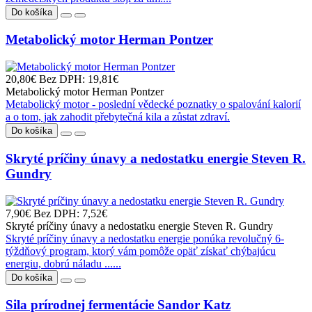
Do košíka
Metabolický motor Herman Pontzer
20,80€
Bez DPH: 19,81€
Metabolický motor Herman Pontzer
Metabolický motor - poslední vědecké poznatky o spalování kalorií
a o tom, jak zahodit přebytečná kila a zůstat zdraví.
Do košíka
Skryté príčiny únavy a nedostatku energie Steven R.
Gundry
7,90€
Bez DPH: 7,52€
Skryté príčiny únavy a nedostatku energie Steven R. Gundry
Skryté príčiny únavy a nedostatku energie ponúka revolučný 6-
týždňový program, ktorý vám pomôže opäť získať chýbajúcu
energiu, dobrú náladu ......
Do košíka
Sila prírodnej fermentácie Sandor Katz