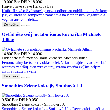
19,00€
Bez DPH: 18,09€
Hravě o živé stravě Hájková Eva
Kniha Hravě o živé stravě je prvou odbornou publikáciou v českom
jazyku, ktorá sa komplexne zameriava na vitariánstvo, vegánstvo a
vegetariánstvo u detí....
Do košíka
Ovládněte svůj metabolismus kuchařka Michaels
Jillian
14,80€
Bez DPH: 14,09€
Ovládněte svůj metabolismus kuchařka Michaels Jillian
Fenomenálny bestseller v oblasti diét. V knihe nájdete viac ako 125
receptov zahrňujúcich zdravé tipy, vďaka ktorým zvýšite príjem
živín a stratíte na váhe. ...
Do košíka
Smoothies Zelené koktejly Smithová J.J.
9,50€
Bez DPH: 9,05€
Smoothies Zelené koktejly Smithová J.J.
Smoothies - Zelené koktejly - Smithová J.J. - Regenerácia a očista