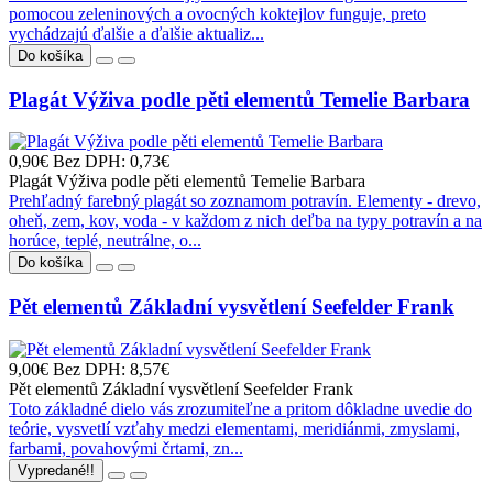
pomocou zeleninových a ovocných koktejlov funguje, preto
vychádzajú ďalšie a ďalšie aktualiz...
Do košíka
Plagát Výživa podle pěti elementů Temelie Barbara
0,90€
Bez DPH: 0,73€
Plagát Výživa podle pěti elementů Temelie Barbara
Prehľadný farebný plagát so zoznamom potravín. Elementy - drevo,
oheň, zem, kov, voda - v každom z nich deľba na typy potravín a na
horúce, teplé, neutrálne, o...
Do košíka
Pět elementů Základní vysvětlení Seefelder Frank
9,00€
Bez DPH: 8,57€
Pět elementů Základní vysvětlení Seefelder Frank
Toto základné dielo vás zrozumiteľne a pritom dôkladne uvedie do
teórie, vysvetlí vzťahy medzi elementami, meridiánmi, zmyslami,
farbami, povahovými črtami, zn...
Vypredané!!