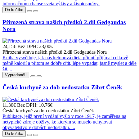
informačnom chaose sveta výživy a životosprávy.
Do košíka
Přirozená strava našich předků 2.díl Gedgaudas
Nora
24,15€
Bez DPH: 23,00€
Přirozená strava našich předků 2.díl Gedgaudas Nora
Kniha vysvětluje, jak nás ketonová dieta přinutí přijímat celkově
méně kalorií a přitom se dobře cítit, lépe vypadat, jasně myslet a déle
žít....
Vypredané!!
Česká kuchyně za dob nedostatku Zíbrt Čeněk
11,30€
Bez DPH: 10,76€
Česká kuchyně za dob nedostatku Zíbrt Čeněk
Publikace, jejíž první vydání vyšlo v roce 1917, je zaměřena na
netypické zdroje obživy, ke kterým se muselo uchylovat
obyvatelstvo v dobách nedostatku. ...
Do košíka