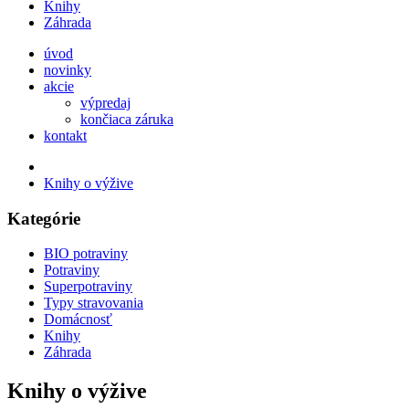
Knihy
Záhrada
úvod
novinky
akcie
výpredaj
končiaca záruka
kontakt
Knihy o výžive
Kategórie
BIO potraviny
Potraviny
Superpotraviny
Typy stravovania
Domácnosť
Knihy
Záhrada
Knihy o výžive