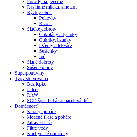
Prísady na pečenie
Rastlinné mlieka, smotany
Rýchly obed
Polievky
Rizotá
Sladké dobroty
Čokolády a tyčinky
Cukríky, lízanky
Džemy a lekváre
Sušienky
Iné
Slané dobroty
Sušené plody
Superpotraviny
Typy stravovania
Bez lepku
Paleo
RAW
SCD špecifická sacharidová diéta
Domácnosť
Karafy, poháre
Medené fľaše a poháre
Zdravé fľaše
Filtre vody
Kuchynské pomôcky