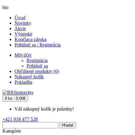
bio
Úvod
Novinky
Akcie
Výpredaj
Končiaca záruka
Prihlásiť sa / Registrácia
Môj účet
Registrácia
Prihlásiť sa
Obľúbené produkty (0)
Nákupný košík
Pokladňa
0 ks - 0,00€
Váš nákupný košík je prázdny!
+421 918 477 528
Hľadať
Kategórie