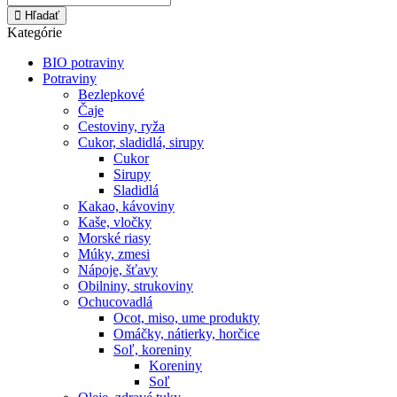
Hľadať
Kategórie
BIO potraviny
Potraviny
Bezlepkové
Čaje
Cestoviny, ryža
Cukor, sladidlá, sirupy
Cukor
Sirupy
Sladidlá
Kakao, kávoviny
Kaše, vločky
Morské riasy
Múky, zmesi
Nápoje, šťavy
Obilniny, strukoviny
Ochucovadlá
Ocot, miso, ume produkty
Omáčky, nátierky, horčice
Soľ, koreniny
Koreniny
Soľ