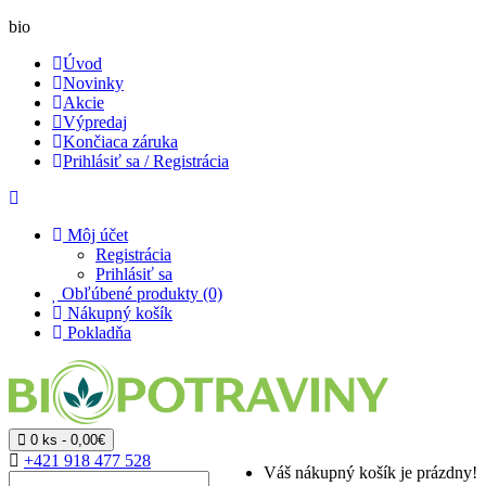
bio
Úvod
Novinky
Akcie
Výpredaj
Končiaca záruka
Prihlásiť sa / Registrácia
Môj účet
Registrácia
Prihlásiť sa
Obľúbené produkty (0)
Nákupný košík
Pokladňa
0 ks - 0,00€
+421 918 477 528
Váš nákupný košík je prázdny!